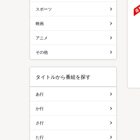
スポーツ
映画
アニメ
その他
タイトルから番組を探す
あ行
か行
さ行
た行