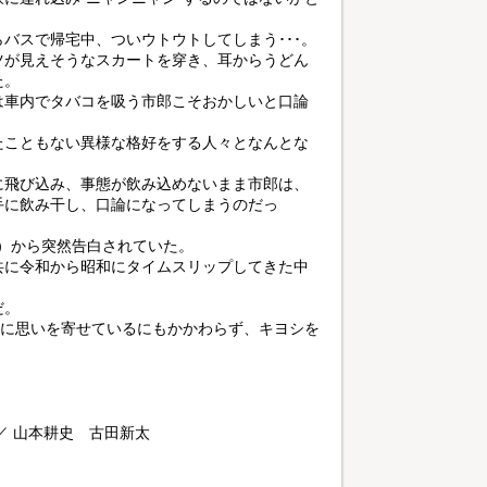
バスで帰宅中、ついウトウトしてしまう･･･。
ツが見えそうなスカートを穿き、耳からうどん
た。
は車内でタバコを吸う市郎こそおかしいと口論
たこともない異様な格好をする人々となんとな
に飛び込み、事態が飲み込めないまま市郎は、
手に飲み干し、口論になってしまうのだっ
登）から突然告白されていた。
共に令和から昭和にタイムスリップしてきた中
だ。
かに思いを寄せているにもかかわらず、キヨシを
／ 山本耕史 古田新太