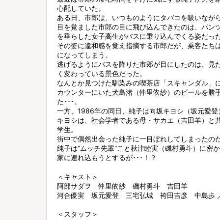
心配していた。
ある日、市郎は、いつものようにタバコを吸いながら
目を覚ました市郎の目に飛び込んできたのは、パン
を垂らした女子高生がバスに乗り込んでくる姿だっ
その姿に違和感を覚え指摘する市郎だが、乗客たち
になってしまう。
逃げるようにバスを降りた市郎が目にしたのは、見
く変わっている景色だった。
なんとか見つけた馴染みの喫茶店「スキャンダル」
カウンターにいた犬島渚（仲里依紗）のビールを勝
た･･･。
一方、1986年の同日、純子は向坂キヨシ（坂元愛
キヨシは、社会学者である母・サカエ（吉田羊）と
学生。
街中で偶然出会った純子に一目ぼれしてしまったの
純子は“ムッチ先輩”こと秋津睦実（磯村勇斗）に密
家に連れ込もうとするが･･･！？
＜キャスト＞
阿部サダヲ 仲里依紗 磯村勇斗 吉田羊
河合優実 坂元愛登 三宅弘城 袴田吉彦 中島歩 
＜スタッフ＞