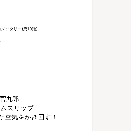
ンタリー(第10話)
。
藤官九郎
イムスリップ！
た空気をかき回す！