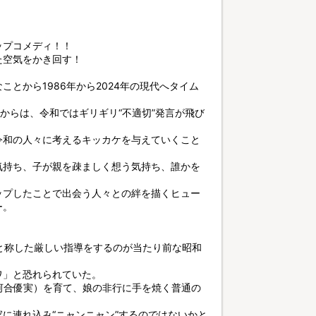
ップコメディ！！
た空気をかき回す！
とから1986年から2024年の現代へタイム
からは、令和ではギリギリ“不適切”発言が飛び
令和の人々に考えるキッカケを与えていくこと
気持ち、子が親を疎ましく想う気持ち、誰かを
ップしたことで出会う人々との絆を描くヒュー
ー。
”と称した厳しい指導をするのが当たり前な昭和
ワ」と恐れられていた。
河合優実）を育て、娘の非行に手を焼く普通の
に連れ込み“ニャンニャン”するのではないかと