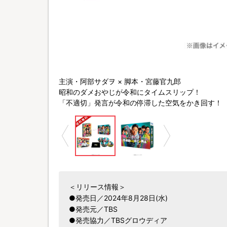
BSスパークル／TBS
主演・阿部サダヲ × 脚本・宮藤官九郎
昭和のダメおやじが令和にタイムスリップ！
「不適切」発言が令和の停滞した空気をかき回す！
＜リリース情報＞
●発売日／2024年8月28日(水)
●発売元／TBS
●発売協力／TBSグロウディア