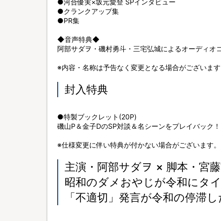
●河合優実×坂元愛登 SPインタビュー
●クランクアップ集
●PR集
◆音声特典◆
阿部サダヲ・磯村勇斗・三宅弘城によるオーディオコメ
※内容・名称は予告なく変更となる場合がございます
封入特典
●特製ブックレット(20P)
磯山P＆金子DのSP対談＆名シーンをプレイバック！
※仕様変更に伴い特典が付かない場合がございます。
主演・阿部サダヲ × 脚本・宮
昭和のダメおやじが令和にタ
「不適切」発言が令和の停滞し