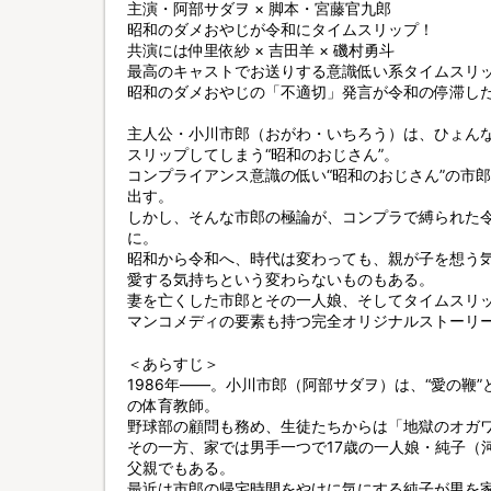
主演・阿部サダヲ × 脚本・宮藤官九郎
昭和のダメおやじが令和にタイムスリップ！
共演には仲里依紗 × 吉田羊 × 磯村勇斗
最高のキャストでお送りする意識低い系タイムスリ
昭和のダメおやじの「不適切」発言が令和の停滞し
主人公・小川市郎（おがわ・いちろう）は、ひょんなこ
スリップしてしまう“昭和のおじさん”。
コンプライアンス意識の低い“昭和のおじさん”の市郎
出す。
しかし、そんな市郎の極論が、コンプラで縛られた
に。
昭和から令和へ、時代は変わっても、親が子を想う
愛する気持ちという変わらないものもある。
妻を亡くした市郎とその一人娘、そしてタイムスリ
マンコメディの要素も持つ完全オリジナルストーリ
＜あらすじ＞
1986年――。小川市郎（阿部サダヲ）は、“愛の鞭
の体育教師。
野球部の顧問も務め、生徒たちからは「地獄のオガ
その一方、家では男手一つで17歳の一人娘・純子（
父親でもある。
最近は市郎の帰宅時間をやけに気にする純子が男を家