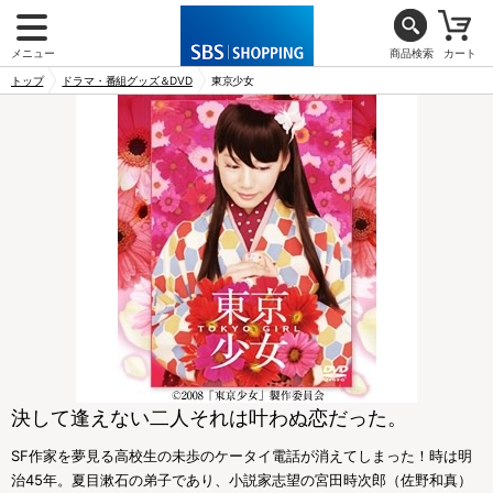
メニュー
商品検索
カート
トップ
ドラマ・番組グッズ＆DVD
東京少女
決して逢えない二人それは叶わぬ恋だった。
SF作家を夢見る高校生の未歩のケータイ電話が消えてしまった！時は明
治45年。夏目漱石の弟子であり、小説家志望の宮田時次郎（佐野和真）