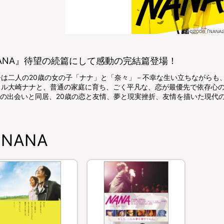
ANA』待望の続篇にして感動の完結篇登場！
公は二人の20歳の女の子「ナナ」と「奈々」－不幸な生い立ちながらも
カル大崎ナナと、普通の家庭に育ち、ごく平凡な、恋が最優先で依存心
Aの出会いと同居、20歳の恋と友情、夢と現実挫折、友情を描いた現代のH
NANA