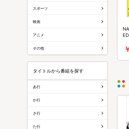
スポーツ
映画
NA
ED
アニメ
￥
その他
タイトルから番組を探す
あ行
か行
さ行
た行