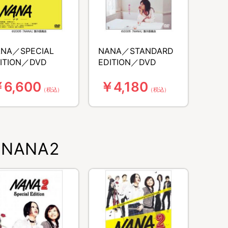
NA／SPECIAL
NANA／STANDARD
ITION／DVD
EDITION／DVD
6,600
￥4,180
（税込）
（税込）
NANA2