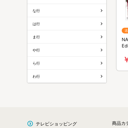
な行
は行
送
ま行
NA
Ed
や行
無
￥
ら行
わ行
商品カ
テレビショッピング