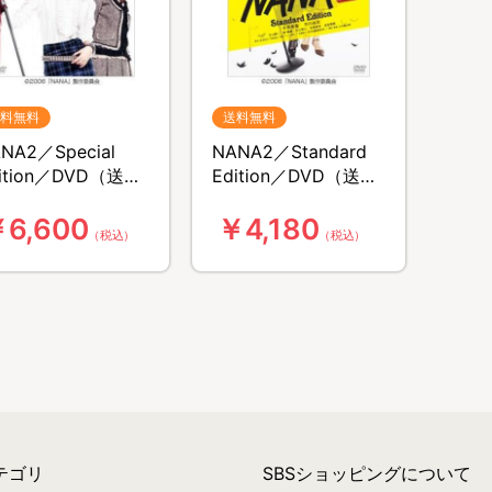
料無料
送料無料
NA2／Special
NANA2／Standard
ition／DVD（送料
Edition／DVD（送料
料）
無料）
6,600
￥4,180
（税込）
（税込）
テゴリ
SBSショッピングについて