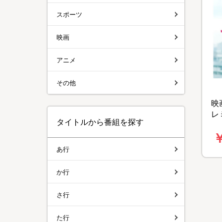
スポーツ
映画
アニメ
その他
映
レ
タイトルから番組を探す
ョン
￥
あ行
か行
さ行
た行