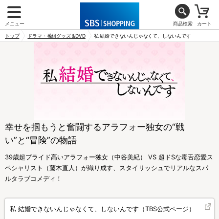
メニュー
商品検索
カート
トップ
ドラマ・番組グッズ＆DVD
私 結婚できないんじゃなくて、しないんです
幸せを掴もうと奮闘するアラフォー独女の“戦
い”と“冒険”の物語
39歳超プライド高いアラフォー独女（中谷美紀） VS 超ドSな毒舌恋愛ス
ペシャリスト（藤木直人）が織り成す、スタイリッシュでリアルなスパ
ルタラブコメディ！
私 結婚できないんじゃなくて、しないんです（TBS公式ページ）