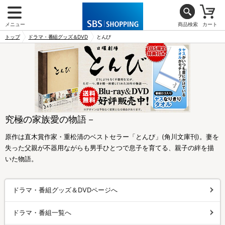
メニュー
商品検索
カート
トップ
ドラマ・番組グッズ＆DVD
とんび
究極の家族愛の物語－
原作は直木賞作家・重松清のベストセラー「とんび」(角川文庫刊)。妻を
失った父親が不器用ながらも男手ひとつで息子を育てる、親子の絆を描
いた物語。
ドラマ・番組グッズ＆DVDページへ
ドラマ・番組一覧へ