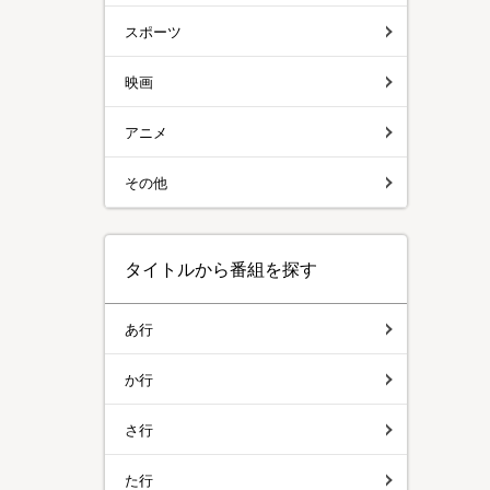
スポーツ
映画
アニメ
その他
タイトルから番組を探す
あ行
か行
さ行
た行