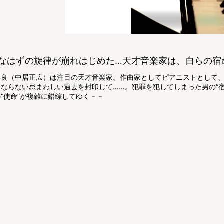
なはずの旋律が崩れはじめた…天才音楽家は、自らの宿
英良（中居正広）は注目の天才音楽家。作曲家としてピアニストとして
はならない忌まわしい過去を封印して……。犯罪を犯してしまった男の“宿
“使命”が複雑に錯綜してゆく－－