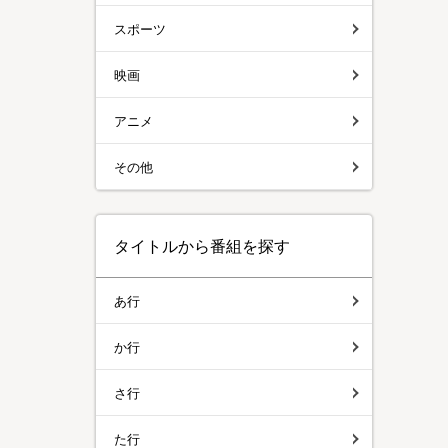
スポーツ
映画
アニメ
その他
タイトルから番組を探す
あ行
か行
さ行
た行