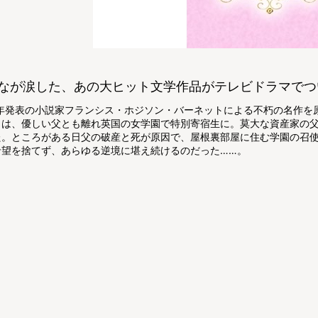
なが涙した、あの大ヒット文学作品がテレビドラマでつ
87年発表の小説家フランシス・ホジソン・バーネットによる不朽の名作
ラは、優しい父とも離れ英国の女学園で特別寄宿生に。莫大な資産家の
た。ところがある日父の破産と死が原因で、屋根裏部屋に住む学園の召
希望を捨てず、あらゆる逆境に堪え続けるのだった……。