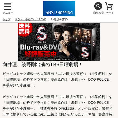
メニュー
商品検索
カート
トップ
ドラマ・番組グッズ＆DVD
S -最後の警官-
向井理、綾野剛出演のTBS日曜劇場！
ビッグコミック連載中の人気漫画『エス-最後の警官-』（小学館刊）を
「日曜劇場」の枠でドラマ化！漫画原作は「海猿」や「DOG POLICE」
を手がけた小森陽一。
ビッグコミック連載中の人気漫画『エス-最後の警官-』（小学館刊）を
「日曜劇場」の枠でドラマ化！漫画原作は「海猿」や「DOG POLICE」
を手がけた小森陽一。「捜査権を持つ特殊部隊」という設定に、警察ド
ラマに根ざしている生と死、正義とは何かといったテーマ性、警察庁特