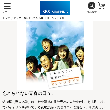
メニュー
商品検索
カート
トップ
ドラマ・番組グッズ＆DVD
オレンジデイズ
忘れられない青春の日々。
結城櫂（妻夫木聡）は、社会福祉心理学専攻の大学4年生。ある日、校内
でバイオリンを弾いている萩尾沙絵（柴咲コウ）に出会う。その美しい