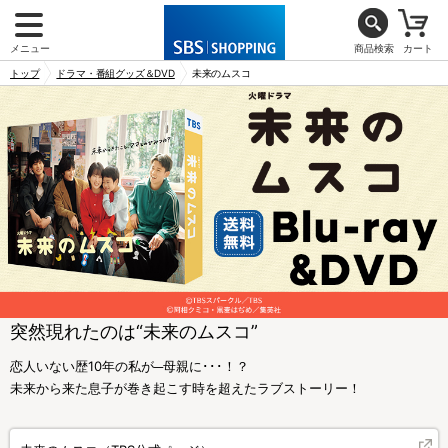
メニュー
商品検索
カート
トップ
ドラマ・番組グッズ＆DVD
未来のムスコ
突然現れたのは“未来のムスコ”
恋人いない歴10年の私が─母親に･･･！？
未来から来た息子が巻き起こす時を超えたラブストーリー！