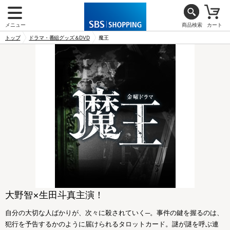
メニュー
商品検索
カート
トップ
ドラマ・番組グッズ＆DVD
魔王
大野智×生田斗真主演！
自分の大切な人ばかりが、次々に殺されていく─。事件の鍵を握るのは、
犯行を予告するかのように届けられるタロットカード。謎が謎を呼ぶ連