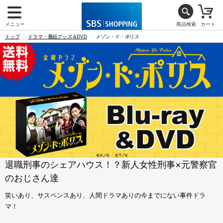
メニュー
商品検索
カート
トップ
ドラマ・番組グッズ＆DVD
メゾン・ド・ポリス
退職刑事のシェアハウス！？新人女性刑事×元警察官
のおじさん達
笑いあり、サスペンスあり、人間ドラマありの今までにない事件ドラ
マ！