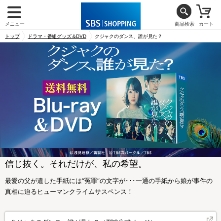
メニュー
商品検索
カート
トップ
ドラマ・番組グッズ＆DVD
クジャクのダンス、誰が見た？
信じ抜く。それだけが、私の希望。
最愛の父が遺した手紙には“冤罪”の文字が･･･一通の手紙から娘が事件の
真相に迫るヒューマンクライムサスペンス！