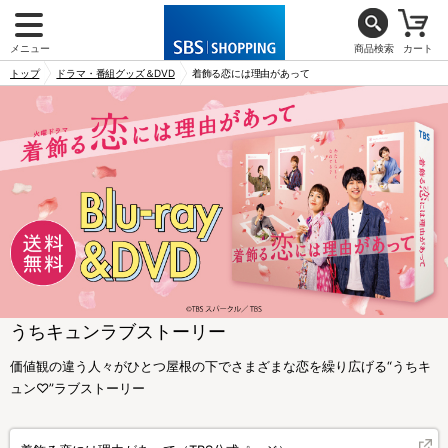
メニュー
商品検索
カート
トップ
ドラマ・番組グッズ＆DVD
着飾る恋には理由があって
うちキュンラブストーリー
価値観の違う人々がひとつ屋根の下でさまざまな恋を繰り広げる“うちキ
ュン♡”ラブストーリー