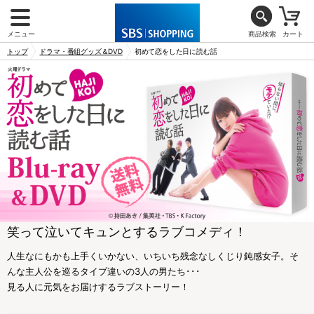
メニュー
商品検索
カート
トップ
ドラマ・番組グッズ＆DVD
初めて恋をした日に読む話
笑って泣いてキュンとするラブコメディ！
人生なにもかも上手くいかない、いちいち残念なしくじり鈍感女子。そ
んな主人公を巡るタイプ違いの3人の男たち･･･
見る人に元気をお届けするラブストーリー！