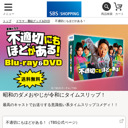
メニュー
商品検索
カート
トップ
ドラマ・番組グッズ＆DVD
不適切にもほどがある！
昭和のダメおやじが令和にタイムスリップ！
最高のキャストでお送りする意識低い系タイムスリップコメディ！！
不適切にもほどがある！（TBS公式ページ）