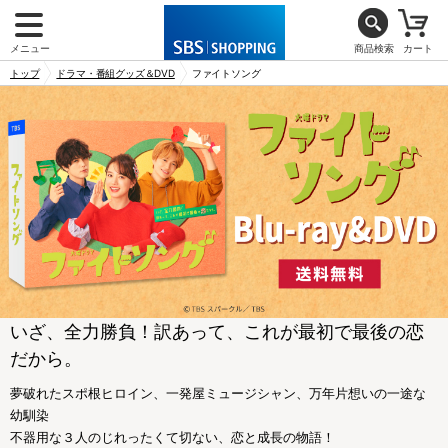
メニュー
商品検索
カート
トップ
ドラマ・番組グッズ＆DVD
ファイトソング
いざ、全力勝負！訳あって、これが最初で最後の恋
だから。
夢破れたスポ根ヒロイン、一発屋ミュージシャン、万年片想いの一途な
幼馴染
不器用な３人のじれったくて切ない、恋と成長の物語！