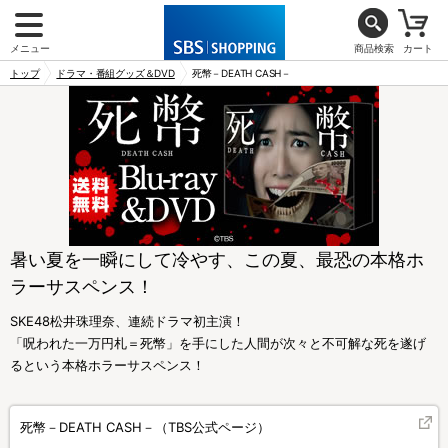
メニュー
商品検索
カート
トップ
ドラマ・番組グッズ＆DVD
死幣－DEATH CASH－
暑い夏を一瞬にして冷やす、この夏、最恐の本格ホ
ラーサスペンス！
SKE48松井珠理奈、連続ドラマ初主演！
「呪われた一万円札＝死幣」を手にした人間が次々と不可解な死を遂げ
るという本格ホラーサスペンス！
死幣－DEATH CASH－（TBS公式ページ）