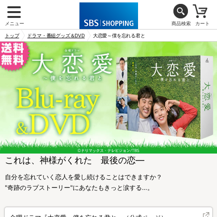
メニュー
商品検索
カート
トップ
ドラマ・番組グッズ＆DVD
大恋愛～僕を忘れる君と
これは、神様がくれた 最後の恋―
自分を忘れていく恋人を愛し続けることはできますか？
"奇跡のラブストーリー"にあなたもきっと涙する…。