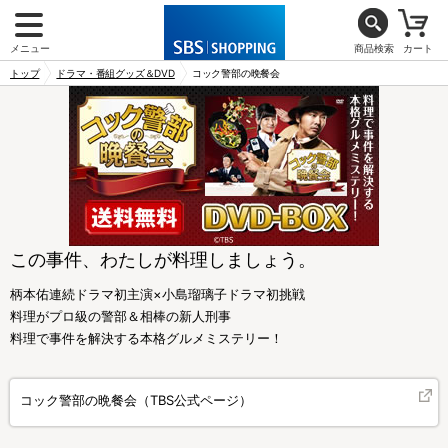
メニュー
商品検索
カート
トップ
ドラマ・番組グッズ＆DVD
コック警部の晩餐会
この事件、わたしが料理しましょう。
柄本佑連続ドラマ初主演×小島瑠璃子ドラマ初挑戦
料理がプロ級の警部＆相棒の新人刑事
料理で事件を解決する本格グルメミステリー！
コック警部の晩餐会（TBS公式ページ）