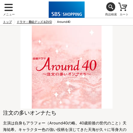
メニュー
商品検索
カート
トップ
ドラマ・番組グッズ＆DVD
Around40
注文の多いオンナたち
主演は自身もアラフォー（Around40の略。40歳前後の世代のこと）天
海祐希。キャラクター色の強い役柄を演じてきた天海が久々に等身大の