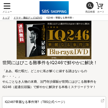
メニュー
商品検索
カート
トップ
ドラマ・番組グッズ＆DVD
IQ246～華麗なる事件簿～
世間にはびこる難事件をIQ246で鮮やかに解決！
「ああ、暇だ暇だ。どこかに私が解くに値する謎はないもの
か・・・。」
やんごとなき人物の末裔、法門寺沙羅駆が世間にはびこる難事件を
IQ246（超遺伝頭脳）で鮮やかに解決する本格ミステリードラマ！
IQ246?華麗なる事件簿?（TBS公式ページ）