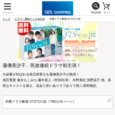
メニュー
商品検索
カート
トップ
ドラマ・番組グッズ＆DVD
木曜ドラマ劇場 37.5℃の涙
蓮佛美沙子、民放連続ドラマ初主演！
今必要が叫ばれる病児保育士を蓮佛美沙子が熱演！
成宮寛貴 速水もこみち 藤木直人（特別出演） 水野美紀 浅野温子 他、多
彩なキャストを揃え、涙あり笑いありラブありで描く成長物語。
木曜ドラマ劇場 37.5℃の涙（TBS公式ページ）