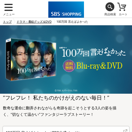
メニュー
商品検索
カート
トップ
ドラマ・番組グッズ＆DVD
100万回 言えばよかった
“フレフレ！ 私たちのかけがえのない毎日！”
数奇な運命に翻弄されながらも奇跡を起こそうとする3人の姿を描
く、“切なくて温かい”ファンタジーラブストーリー！