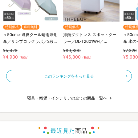
特別価格
送料無料
特別価格
特別価
＜50cm＞遮夏クール晴雨兼用
排熱ダクトレス スポットクー
＜50c
傘／サンブロックラボ／3段コ
ラー／DL-T2601WH／
傘 氷
ンパクト
THREEUP(スリーアップ)／取
クラボ
¥5,478
¥89,800
¥7,326
付工事不要／除湿
¥4,930
¥46,800
¥5,98
（税込）
（税込）
このランキングをもっと見る
寝具・雑貨・インテリアの全ての商品一覧へ
最近見た
商品