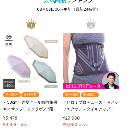
人気商品
ランキング
08月08日00時更新《最新24時間》
1
2
特別価格
送料無料
特別価格
期間限定
＜50cm＞遮夏クール晴雨兼用
＜ヒロミプロデュース＞ Vアッ
傘／サンブロックラボ／3段コ
プエクサ／スタイルアップ／お
ンパクト
腹EMS
¥5,478
¥29,980
¥4,930
¥9,980
（税込）
（税込）