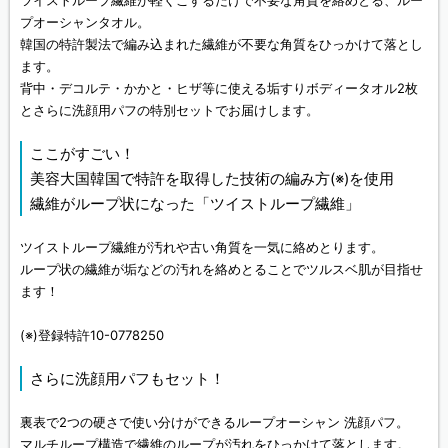
ツイストループ繊維が軽くこするだけで不要な角質を絡めとる、ルー
プオーシャンタオル。
韓国の特許製法で編み込まれた繊維が不要な角質をひっかけて落とし
ます。
背中・デコルテ・かかと・ヒザ等に使える垢すりボディータオル2枚
とさらに洗顔用パフの特別セットでお届けします。
ここがすごい！
美容大国韓国で特許を取得した技術の編み方(※)を使用
繊維がループ状になった「ツイストループ繊維」
ツイストループ繊維が汚れや古い角質を一気に絡めとります。
ループ状の繊維が垢などの汚れを絡めとることでツルスベ肌が目指せ
ます！
(※)登録特許10-0778250
さらに洗顔用パフもセット！
裏表で2つの硬さで使い分けができるループオーシャン 洗顔パフ。
マルチループ構造で繊維のループが汚れをひっかけて落とします。