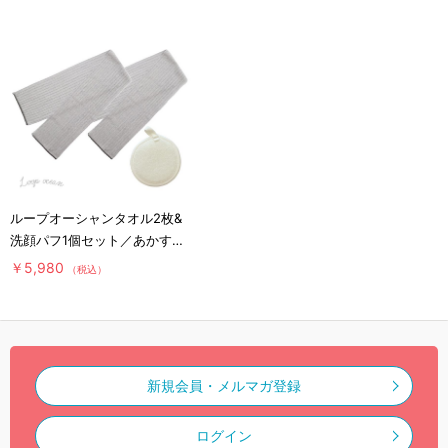
ループオーシャンタオル2枚&
洗顔パフ1個セット／あかすり
タオル
￥5,980
（税込）
新規会員・メルマガ登録
ログイン