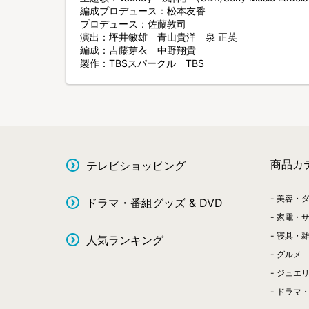
編成プロデュース：松本友香
プロデュース：佐藤敦司
演出：坪井敏雄 青山貴洋 泉 正英
編成：吉藤芽衣 中野翔貴
製作：TBSスパークル TBS
商品カ
テレビショッピング
美容・
ドラマ・番組グッズ & DVD
家電・
寝具・
人気ランキング
グルメ
ジュエ
ドラマ・