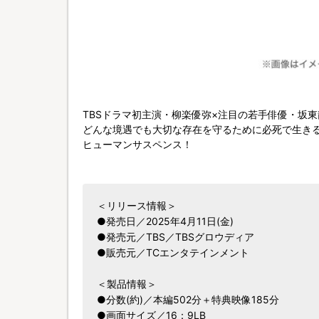
TBSドラマ初主演・柳楽優弥×注目の若手俳優・坂東
どんな境遇でも大切な存在を守るために必死で生き
ヒューマンサスペンス！
＜リリース情報＞
●発売日／2025年4月11日(金)
●発売元／TBS／TBSグロウディア
●販売元／TCエンタテインメント
＜製品情報＞
●分数(約)／本編502分＋特典映像185分
●画面サイズ／16：9LB