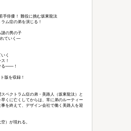
の若手俳優！ 難役に挑む坂東龍汰
トラム症の弟を演じる！
る謎の男の子
まれていく―
ていく
ンス！
ける――！
ット版を収録！
閉スペクトラム症の弟・美路人（坂東龍汰）と
を早くに亡くしてからは、常に弟のルーティー
仕事を終えて、デザイン会社で働く美路人を迎
大空）が現れる。