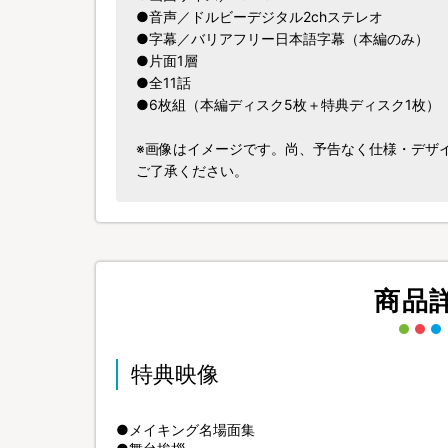
●音声／ドルビーデジタル2chステレオ
●字幕／バリアフリー日本語字幕（本編のみ）
●片面1層
●全11話
●6枚組（本編ディスク5枚＋特典ディスク1枚）
※画像はイメージです。尚、予告なく仕様・デザ
ご了承ください。
商品
特典映像
●メイキング名場面集