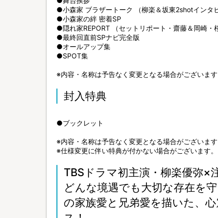
●舞台挨拶
●小森家 ブラザートーク （柳楽＆坂東2shotイン
●小森家の絆 密着SP
●隠れ家REPORT （セットリポート・齋藤＆岡崎
●最終回直前SPナビ完全版
●オールアップ集
●SPOT集
※内容・名称は予告なく変更となる場合がございます
封入特典
●ブックレット
※内容・名称は予告なく変更となる場合がございます
※仕様変更に伴い特典が付かない場合がございます。
TBSドラマ初主演・柳楽優弥×
どんな境遇でも大切な存在を守
の家族愛と兄弟愛を描いた、心
ス！