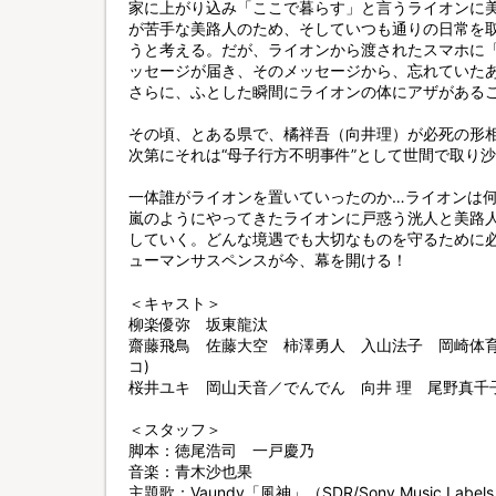
家に上がり込み「ここで暮らす」と言うライオンに
が苦手な美路人のため、そしていつも通りの日常を
うと考える。だが、ライオンから渡されたスマホに
ッセージが届き、そのメッセージから、忘れていた
さらに、ふとした瞬間にライオンの体にアザがある
その頃、とある県で、橘祥吾（向井理）が必死の形
次第にそれは“母子行方不明事件”として世間で取り
一体誰がライオンを置いていったのか…ライオンは何者
嵐のようにやってきたライオンに戸惑う洸人と美路
していく。どんな境遇でも大切なものを守るために
ューマンサスペンスが今、幕を開ける！
＜キャスト＞
柳楽優弥 坂東龍汰
齋藤飛鳥 佐藤大空 柿澤勇人 入山法子 岡崎体育 
コ)
桜井ユキ 岡山天音／でんでん 向井 理 尾野真千
＜スタッフ＞
脚本：徳尾浩司 一戸慶乃
音楽：青木沙也果
主題歌：Vaundy「風神」（SDR/Sony Music Labels 