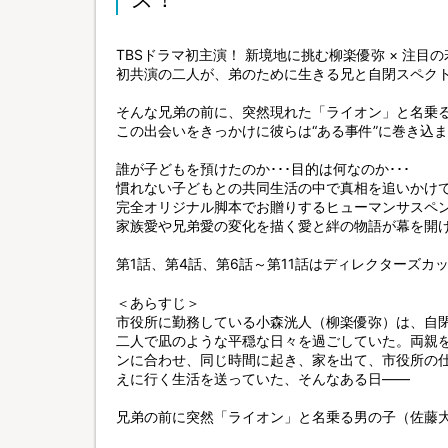
TBSドラマ初主演！ 新境地に挑む柳楽優弥 × 注目
初共演の二人が、弟のために生きる兄と自閉スペク
そんな兄弟の前に、突然現れた「ライオン」と名乗
この出会いをきっかけに彼らは“ある事件”に巻き込
誰が子どもを預けたのか･･･目的は何なのか･･･
慣れない子どもとの共同生活の中で真相を追いかけ
完全オリジナル脚本でお贈りするヒューマンサスペ
家族愛や兄弟愛の変化を描く愛と絆の物語が幕を開
第1話、第4話、第6話～第11話はディレクターズカ
＜あらすじ＞
市役所に勤務している小森洸人（柳楽優弥）は、自
二人で凪のような平穏な日々を過ごしていた。両親
ンに合わせ、同じ時間に起き、家を出て、市役所の
えに行く生活を送っていた、そんなある日――
兄弟の前に突然「ライオン」と名乗る男の子（佐藤