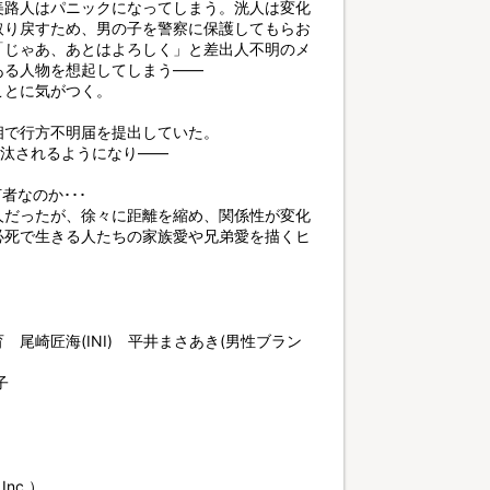
美路人はパニックになってしまう。洸人は変化
取り戻すため、男の子を警察に保護してもらお
「じゃあ、あとはよろしく」と差出人不明のメ
ある人物を想起してしまう――
ことに気がつく。
相で行方不明届を提出していた。
沙汰されるようになり――
なのか･･･
人だったが、徐々に距離を縮め、関係性が変化
必死で生きる人たちの家族愛や兄弟愛を描くヒ
尾崎匠海(INI) 平井まさあき(男性ブラン
子
Inc.）