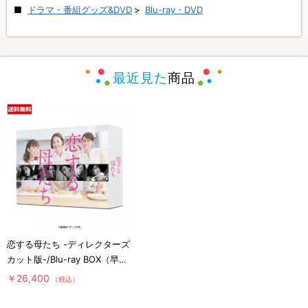
ドラマ・番組グッズ&DVD
>
Blu-ray・DVD
最近見た
商品
恋する母たち -ディレクターズ
カット版-/Blu-ray BOX（早期
予約特典付き・送料無料・4枚
￥26,400
（税込）
組）