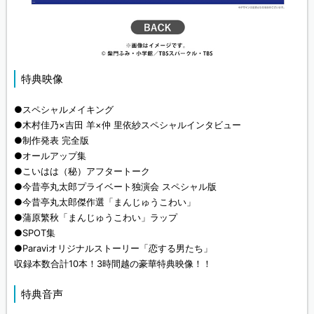
特典映像
●スペシャルメイキング
●木村佳乃×吉田 羊×仲 里依紗スペシャルインタビュー
●制作発表 完全版
●オールアップ集
●こいはは（秘）アフタートーク
●今昔亭丸太郎プライベート独演会 スペシャル版
●今昔亭丸太郎傑作選「まんじゅうこわい」
●蒲原繁秋「まんじゅうこわい」ラップ
●SPOT集
●Paraviオリジナルストーリー「恋する男たち」
収録本数合計10本！3時間越の豪華特典映像！！
特典音声