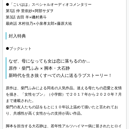
●「こいはは」スペシャルオーディオコメンタリー
第1話 仲 里依紗×阿部サダヲ
第3話 吉田 羊×磯村勇斗
最終話 木村佳乃×小泉孝太郎×藤原大祐
封入特典
●ブックレット
なぜ、母になっても女は恋に落ちるのか…
原作・柴門ふみ × 脚本・大石静
新時代を生き抜くすべての人に送るラブストーリー！
原作は、柴門ふみによる同名の人気作品。迷える母たちの恋愛と友情
を描き、「女性セブン」（小学館）で２０１７年から２０２０年７月
まで連載された。
柴門の友人たちの話をもとに１０年以上温めて描いたと言われてお
り、共感性が高く女性からの支持が高い作品。
脚本を担当する大石静は、若年性アルツハイマー病に冒されたヒロイ