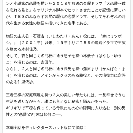
ンと小説家の恋愛を描いた２０１８年放送の金曜ドラマ『大恋愛〜僕
を忘れる君と』をオリジナル脚本でヒットさせたことが記憶に新しい
が、ＴＢＳのみならず各局の歴代の恋愛ドラマ、そしてそれぞれの時
代を生きる女性の物語を描いてきた名手である。
物語の主人公・石渡杏（いしわたり・あん）役には、『嫁はミツボ
シ。』（２００１年）以来、１９年ぶりにＴＢＳの連続ドラマで主演
を務める木村佳乃。
そして、杏と同じく名門校に通う息子を持つ林優子（はやし・ゆう
こ）を演じるのは、吉田羊。
さらに、２人と同じ名門校に通う長男を持つ蒲原まり（かんばら・ま
り）を演じるのは、メインからクセのある脇役と、その演技力に定評
のある仲里依紗。
三者三様の家庭環境を持つ３人の美しい母たちには、一見幸せそうな
生活を送りながらも、誰にも言えない秘密と悩みがあった。
ギリギリで平穏を保っている母親たちの心の隙間に入り込む、別の男
性との“恋愛”の行末は如何に──。
本編全話をディレクターズカット版にて収録！