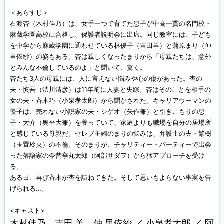
＜あらすじ＞
石渡杏（木村佳乃）は、女手一つで育てた息子が中高一貫の名門校・
麻蔵学園高校に合格し、保護者説明会に出席。同じ教室には、子ども
を中学から麻蔵学園に通わせている林優子（吉田羊）と蒲原まり（仲
里依紗）の姿もある。杏は親しくなったまりから「母親たちは、意外
とみんな不倫しているのよ」と聞いて、驚く。
杏たち3人の母親には、人に言えない悩みや心の傷があった。杏の
夫・慎吾（渋川清彦）は11年前に人妻と失踪。杏はそのことを相手の
女の夫・斉木巧（小泉孝太郎）から聞かされた。キャリアウーマンの
優子は、売れない小説家の夫・シゲオ（矢作兼）と引きこもりの息
子・大介（奥平大兼）を養っていて、家庭よりも職場を自分の居場所
と感じている母親だ。セレブ主婦のまりの悩みは、弁護士の夫・繁樹
（玉置玲央）の不倫。そのまりが、チャリティー・パーティーで出会
った落語家の今昔亭丸太郎（阿部サダヲ）から猛アプローチを受け
る。
ある日、再び斉木が杏を訪ねてきた。そして思いもよらない事実を告
げられる…。
<キャスト>
木村佳乃 吉田 羊 仲 里依紗 ／ 小泉孝太郎 ／ 阿