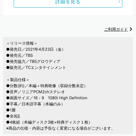
詳細を見る
ご利用ガイド
＜リリース情報＞
●発売日／2021年4月23日（金）
●発売元／TBS
●発売協力／TBSグロウディア
●販売元／TCエンタテインメント
＜製品仕様＞
●分数(約)／本編＋特典映像（収録分数未定）
●音声／リニアPCM2chステレオ
●画面サイズ／16：9 1080i High Definition
●字幕／日本語字幕（本編のみ）
●1層
●全9話
●4枚組（本編ディスク3枚+特典ディスク１枚）
※商品の仕様・内容は予告なく変更になる場合がございます。