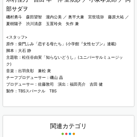
部サダヲ
磯村勇斗 森田望智 瀧内公美 ／ 奥平大兼 宮世琉弥 藤原大祐 ／
夏樹陽子 渋川清彦 玉置玲央 矢作 兼
<スタッフ>
原作：柴門ふみ「恋する母たち」(小学館『女性セブン』連載)
脚本：大石 静
主題歌：松任谷由実「知らないどうし」(ユニバーサルミュージッ
ク)
音楽：出羽良彰 兼松 衆
チーフプロデューサー：磯山 晶
プロデューサー：佐藤敦司 演出：福田亮介 吉田 健
製作：TBSスパークル TBS
関連カテゴリ