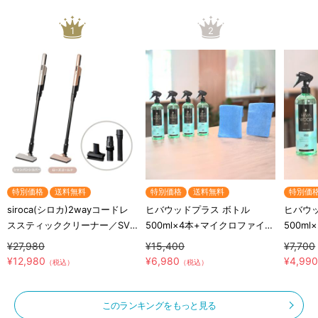
1
2
特別価格
送料無料
特別価格
送料無料
特別価
siroca(シロカ)2wayコードレ
ヒバウッドプラス ボトル
ヒバウ
ススティッククリーナー／SV-
500ml×4本+マイクロファイバ
500m
S281
ークロス×2枚／防虫スプレー
ークロ
¥27,980
¥15,400
¥7,700
／防虫剤／害虫忌避剤
／防虫
¥12,980
¥6,980
¥4,99
（税込）
（税込）
このランキングをもっと見る