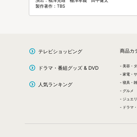
演出：福澤克雄 棚澤孝義 田中健太
製作著作：TBS
商品カ
テレビショッピング
美容・
ドラマ・番組グッズ & DVD
家電・
寝具・
人気ランキング
グルメ
ジュエ
ドラマ・