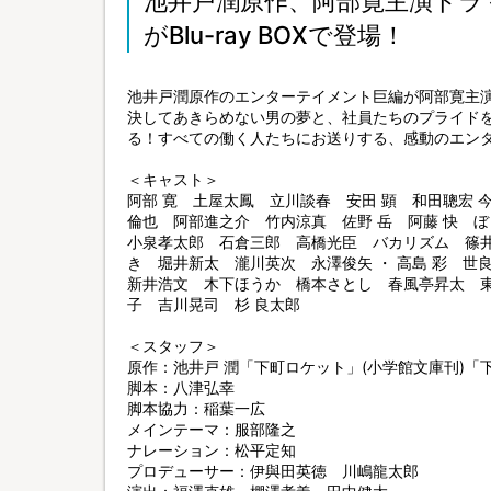
池井戸潤原作、阿部寛主演ドラ
がBlu-ray BOXで登場！
池井戸潤原作のエンターテイメント巨編が阿部寛主演
決してあきらめない男の夢と、社員たちのプライド
る！すべての働く人たちにお送りする、感動のエン
＜キャスト＞
阿部 寛 土屋太鳳 立川談春 安田 顕 和田聰宏 
倫也 阿部進之介 竹内涼真 佐野 岳 阿藤 快 ぼ
小泉孝太郎 石倉三郎 高橋光臣 バカリズム 篠井
き 堀井新太 瀧川英次 永澤俊矢 ・ 高島 彩 世
新井浩文 木下ほうか 橋本さとし 春風亭昇太 東
子 吉川晃司 杉 良太郎
＜スタッフ＞
原作：池井戸 潤「下町ロケット」(小学館文庫刊)「下
脚本：八津弘幸
脚本協力：稲葉一広
メインテーマ：服部隆之
ナレーション：松平定知
プロデューサー：伊與田英徳 川嶋龍太郎