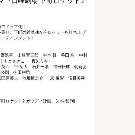
マ『日曜劇場 下町ロケット』
でドラマ化!!
を乗せ、下町の雑草魂が今ロケットを打ち上げ
ターテインメント！
今野浩喜 山崎育三郎 中本 賢 谷田 歩 中村
くもとさきこ ・ 真矢ミキ
英介 平 岳大 石井一孝 福田転球 朝倉あ
良公則 今田耕司
国原英夫 池畑慎之介 ・ 恵 俊彰 倍賞美津
町ロケット2 ガウディ計画」(小学館刊)