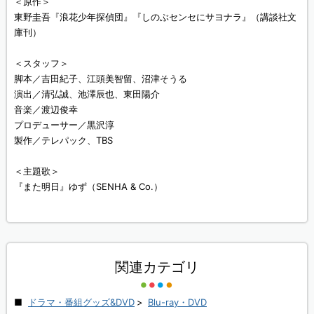
＜原作＞
東野圭吾『浪花少年探偵団』『しのぶセンセにサヨナラ』（講談社文
庫刊）
＜スタッフ＞
脚本／吉田紀子、江頭美智留、沼津そうる
演出／清弘誠、池澤辰也、東田陽介
音楽／渡辺俊幸
プロデューサー／黒沢淳
製作／テレパック、TBS
＜主題歌＞
『また明日』ゆず（SENHA & Co.）
関連カテゴリ
ドラマ・番組グッズ&DVD
>
Blu-ray・DVD