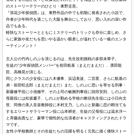
のストーリーテラーのひとり・東野圭吾。
『浪花少年探偵団』は、東野作品の中でも初期に発表された小説で、
作者が少年時代を過ごした大阪を舞台にしており、思い入れの深い作
品でもある。
軽快なストーリーとともにミステリーのトリックも存分に楽しめ、さ
らに家族や友だちを思いやる温かい眼差しが溢れている一級のエンタ
ーテインメント！
主人公の竹内しのぶを演じるのは、先生役初挑戦の多部未華子。
生徒の“少年探偵団メンバー”を前田航基（まえだまえだ）、濱田龍
臣、高橋晃が演じる。
同じクラスの少女役には八木優希、浜辺美波、二宮星、さらに航基の
弟・前田旺志郎（まえだまえだ）また、しのぶに思いを寄せる刑事・
新藤修平役に小池徹平、その上司の敏腕刑事役に段田安則、しのぶの
母親役には松坂慶子、しのぶが勤める学校の教頭先生役には小日向文
世、同僚の美人音楽教師役に木村文乃。しのぶと新藤に恋の鞘当てを
するエリートサラリーマン役に山本耕史、生徒の父母役には温水洋一
と斉藤由貴など、豪華で個性的な出演者がキャスティングされたドラ
マです。
女性小学校教師とその生徒たちの活躍を明るく元気に描く痛快ストー