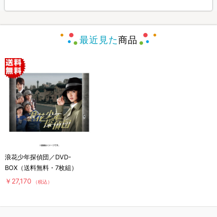
最近見た
商品
浪花少年探偵団／DVD-
BOX（送料無料・7枚組）
￥27,170
（税込）