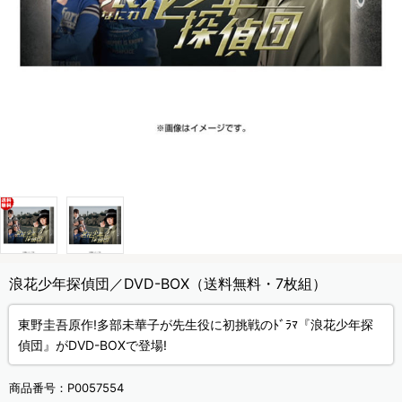
浪花少年探偵団／DVD-BOX（送料無料・7枚組）
東野圭吾原作!多部未華子が先生役に初挑戦のﾄﾞﾗﾏ『浪花少年探
偵団』がDVD-BOXで登場!
商品番号：
P0057554