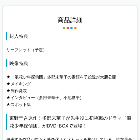
商品詳細
封入特典
リーフレット（予定）
映像特典
★「浪花少年探偵団」多部未華子の素顔を子役達が大胆公開
★メイキング
★制作発表
★インタビュー（多部未華子、小池撤平）
★スポット集
東野圭吾原作！多部未華子が先生役に初挑戦のドラマ『浪
花少年探偵団』がDVD-BOXで登場！
発表する作品が次々と映像化され大ヒットを飛ばしている、現在最高