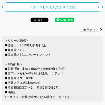
ログインしてお気に入りに登録
ご利用ガイド
＜リリース情報＞
●発売日／2013年1月11日（金）
●発売元／TBS
●販売元／TCエンタテインメント
＜製品仕様＞
●分数(約)／本編：566分＋特典映像：70分
●音声／ドルビーデジタル(2.0ch ステレオ)
●画面サイズ／16:9LB
●字幕／日本語(本編のみ)
●片面1層(DISC1〜6)、片面2層(DISC7)
●7枚組
※デザイン・仕様は変更となる場合がございます。