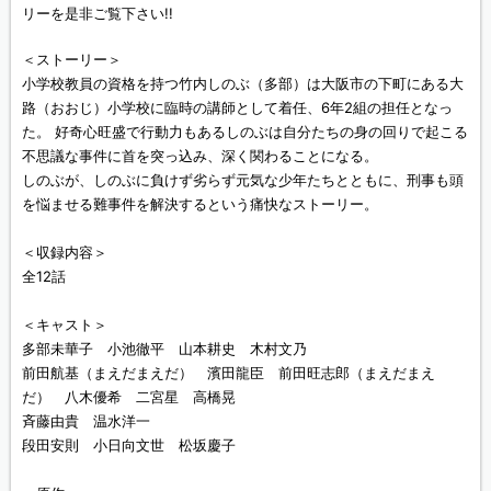
リーを是非ご覧下さい!!
＜ストーリー＞
小学校教員の資格を持つ竹内しのぶ（多部）は大阪市の下町にある大
路（おおじ）小学校に臨時の講師として着任、6年2組の担任となっ
た。 好奇心旺盛で行動力もあるしのぶは自分たちの身の回りで起こる
不思議な事件に首を突っ込み、深く関わることになる。
しのぶが、しのぶに負けず劣らず元気な少年たちとともに、刑事も頭
を悩ませる難事件を解決するという痛快なストーリー。
＜収録内容＞
全12話
＜キャスト＞
多部未華子 小池徹平 山本耕史 木村文乃
前田航基（まえだまえだ） 濱田龍臣 前田旺志郎（まえだまえ
だ） 八木優希 二宮星 高橋晃
斉藤由貴 温水洋一
段田安則 小日向文世 松坂慶子