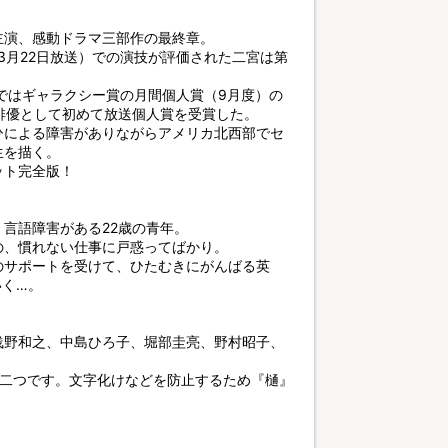
主演、感動ドラマ三部作の最終章。
3月22日放送）での演技が評価された二宮は第
）ではギャラクシー賞の月間個人賞（9月度）の
俳優として初めて放送個人賞を受賞した。
ひによる障害がありながらアメリカ北西部でセ
生を描く。
ット完全版！
言語障害がある22歳の青年。
の、慣れない仕事に戸惑ってばかり。
のサポートを受けて、ひたむきにがんばる英
いく…。
浅野和之、中島ひろ子、堀部圭亮、野村昭子、
が二つです。文字化けなどを防止するため『樋』