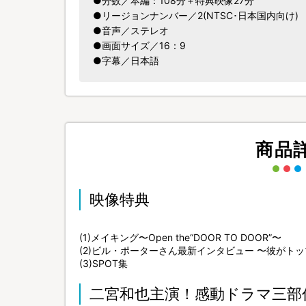
●分数／本編：108分＋特典映像27分
●リージョンナンバー／2(NTSC･日本国内向け)
●音声／ステレオ
●画面サイズ／16：9
●字幕／日本語
商品
映像特典
(1)メイキング〜Open the“DOOR TO DOOR”〜
(2)ビル・ポーターさん最新インタビュー 〜彼がト
(3)SPOT集
二宮和也主演！感動ドラマ三部