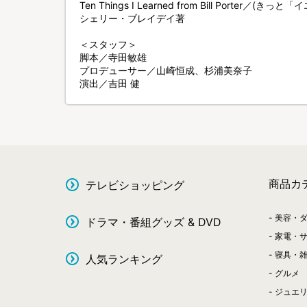
Ten Things I Learned from Bill Porter／
シェリー・ブレイデイ著
＜スタッフ＞
脚本／寺田敏雄
プロデューサー／山崎恒成、杉浦美奈子
演出／吉田 健
商品カ
テレビショッピング
美容・
ドラマ・番組グッズ & DVD
家電・
寝具・
人気ランキング
グルメ
ジュエ