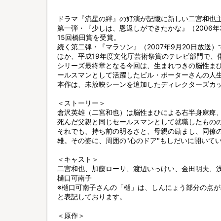
ドラマ『流星の絆』の好演が記憶に新しい二宮和也
第一弾・『少しは、恩返しができたかな』（2006年
15回橋田賞を受賞。
続く第二弾・『マラソン』（2007年9月20日放送
ほか、平成19年度文化庁芸術祭賞のテレビ部門で、
シリーズ最終章となる今回は、生まれつきの脳性ま
ールスマンとして活躍したビル・ポーターさんの人
本作は、未放映シーンを追加したディレクターズカ
＜ストーリー＞
倉沢英雄（二宮和也）は脳性まひによる右半身麻痺、
死んだ父親と同じセールスマンとして就職したもの
それでも、持ち前の明るさと、母親の励まし、同僚
雄。その姿に、周囲の"心のドア"もしだいに開いて
＜キャスト＞
二宮和也、加藤ローサ、渡辺いっけい、金田明夫、
樋口可南子
※樋口可南子さんの「樋」は、しんにょう部分の点
と表記しております。
＜原作＞