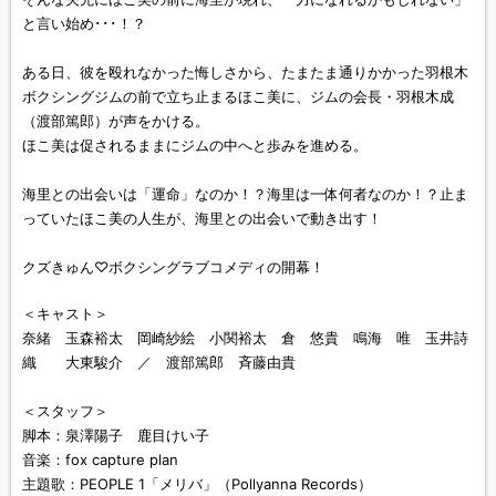
と言い始め･･･！？
ある日、彼を殴れなかった悔しさから、たまたま通りかかった羽根木
ボクシングジムの前で立ち止まるほこ美に、ジムの会長・羽根木成
（渡部篤郎）が声をかける。
ほこ美は促されるままにジムの中へと歩みを進める。
海里との出会いは「運命」なのか！？海里は一体何者なのか！？止ま
っていたほこ美の人生が、海里との出会いで動き出す！
クズきゅん♡ボクシングラブコメディの開幕！
＜キャスト＞
奈緒 玉森裕太 岡崎紗絵 小関裕太 倉 悠貴 鳴海 唯 玉井詩
織 大東駿介 ／ 渡部篤郎 斉藤由貴
＜スタッフ＞
脚本：泉澤陽子 鹿目けい子
音楽：fox capture plan
主題歌：PEOPLE 1「メリバ」（Pollyanna Records）