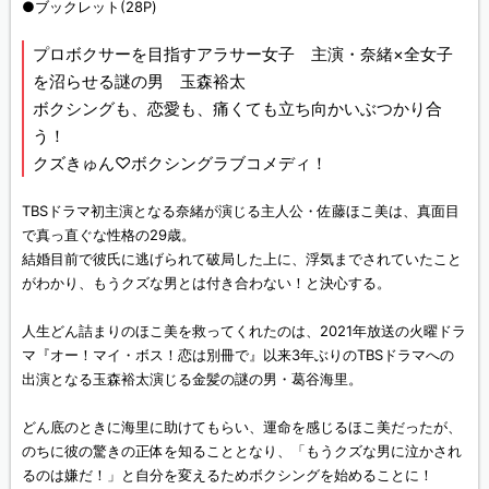
●ブックレット(28P)
プロボクサーを目指すアラサー女子 主演・奈緒×全女子
を沼らせる謎の男 玉森裕太
ボクシングも、恋愛も、痛くても立ち向かいぶつかり合
う！
クズきゅん♡ボクシングラブコメディ！
TBSドラマ初主演となる奈緒が演じる主人公・佐藤ほこ美は、真面目
で真っ直ぐな性格の29歳。
結婚目前で彼氏に逃げられて破局した上に、浮気までされていたこと
がわかり、もうクズな男とは付き合わない！と決心する。
人生どん詰まりのほこ美を救ってくれたのは、2021年放送の火曜ドラ
マ『オー！マイ・ボス！恋は別冊で』以来3年ぶりのTBSドラマへの
出演となる玉森裕太演じる金髪の謎の男・葛谷海里。
どん底のときに海里に助けてもらい、運命を感じるほこ美だったが、
のちに彼の驚きの正体を知ることとなり、「もうクズな男に泣かされ
るのは嫌だ！」と自分を変えるためボクシングを始めることに！