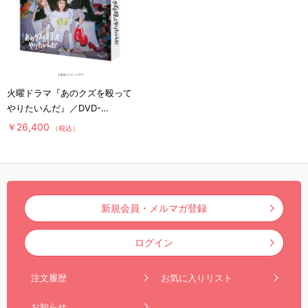
火曜ドラマ『あのクズを殴って
やりたいんだ』／DVD-
BOX（送料無料・6枚組）
￥26,400
（税込）
新規会員・メルマガ登録
ログイン
注文履歴
お気に入りリスト
お知らせ