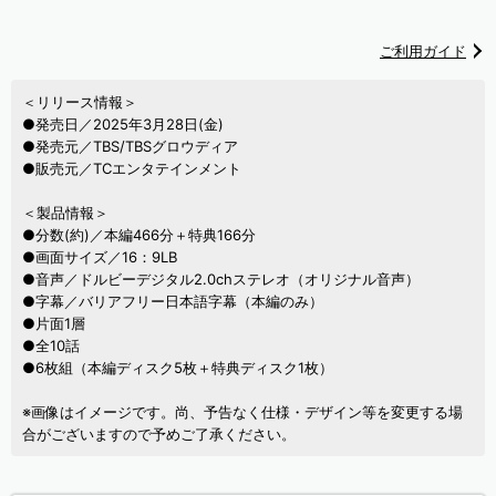
ご利用ガイド
＜リリース情報＞
●発売日／2025年3月28日(金)
●発売元／TBS/TBSグロウディア
●販売元／TCエンタテインメント
＜製品情報＞
●分数(約)／本編466分＋特典166分
●画面サイズ／16：9LB
●音声／ドルビーデジタル2.0chステレオ（オリジナル音声）
●字幕／バリアフリー日本語字幕（本編のみ）
●片面1層
●全10話
●6枚組（本編ディスク5枚＋特典ディスク1枚）
※画像はイメージです。尚、予告なく仕様・デザイン等を変更する場
合がございますので予めご了承ください。