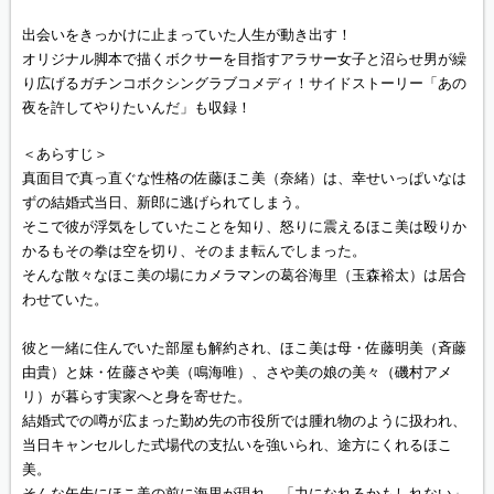
出会いをきっかけに止まっていた人生が動き出す！
オリジナル脚本で描くボクサーを目指すアラサー女子と沼らせ男が繰
り広げるガチンコボクシングラブコメディ！サイドストーリー「あの
夜を許してやりたいんだ」も収録！
＜あらすじ＞
真面目で真っ直ぐな性格の佐藤ほこ美（奈緒）は、幸せいっぱいなは
ずの結婚式当日、新郎に逃げられてしまう。
そこで彼が浮気をしていたことを知り、怒りに震えるほこ美は殴りか
かるもその拳は空を切り、そのまま転んでしまった。
そんな散々なほこ美の場にカメラマンの葛谷海里（玉森裕太）は居合
わせていた。
彼と一緒に住んでいた部屋も解約され、ほこ美は母・佐藤明美（斉藤
由貴）と妹・佐藤さや美（鳴海唯）、さや美の娘の美々（磯村アメ
リ）が暮らす実家へと身を寄せた。
結婚式での噂が広まった勤め先の市役所では腫れ物のように扱われ、
当日キャンセルした式場代の支払いを強いられ、途方にくれるほこ
美。
そんな矢先にほこ美の前に海里が現れ、「力になれるかもしれない」