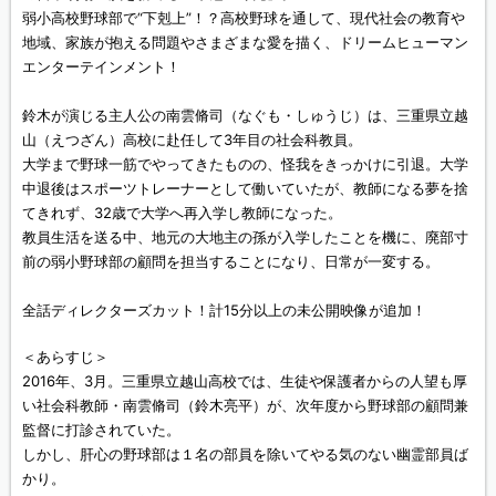
弱小高校野球部で“下剋上”！？高校野球を通して、現代社会の教育や
地域、家族が抱える問題やさまざまな愛を描く、ドリームヒューマン
エンターテインメント！
鈴木が演じる主人公の南雲脩司（なぐも・しゅうじ）は、三重県立越
山（えつざん）高校に赴任して3年目の社会科教員。
大学まで野球一筋でやってきたものの、怪我をきっかけに引退。大学
中退後はスポーツトレーナーとして働いていたが、教師になる夢を捨
てきれず、32歳で大学へ再入学し教師になった。
教員生活を送る中、地元の大地主の孫が入学したことを機に、廃部寸
前の弱小野球部の顧問を担当することになり、日常が一変する。
全話ディレクターズカット！計15分以上の未公開映像が追加！
＜あらすじ＞
2016年、3月。三重県立越山高校では、生徒や保護者からの人望も厚
い社会科教師・南雲脩司（鈴木亮平）が、次年度から野球部の顧問兼
監督に打診されていた。
しかし、肝心の野球部は１名の部員を除いてやる気のない幽霊部員ば
かり。