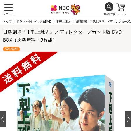
メニュー
商品検索
カート
トップ
ドラマ・番組グッズ＆DVD
下剋上球児
日曜劇場『下剋上球児』／ディレクターズカッ
日曜劇場『下剋上球児』／ディレクターズカット版 DVD-
BOX（送料無料・9枚組）
送料無料