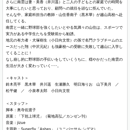
さらに南雲は妻・美香（井川遥）と二人の子どもとの家庭での時間を
大事にしたいと思っており、顧問への就任を頑なに拒んでいた。
そんな中、家庭科担当の教師・山住香南子（黒木華）が越山高校へ赴
任してくる。
南雲と一緒に野球部を強くしたいとやる気満々の山住は、スポーツで
実力がある中学生たちを受験前から勧誘。
地元の有力者・犬塚樹生（小日向文世）の孫で名門クラブチームのエ
ースだった翔（中沢元紀）も強豪校への受験に失敗して越山に入学し
てくることに！
なし崩し的に野球部の手伝いをしていくうちに、穏やかだった南雲の
生活が大きく変わっていく･･･。
＜キャスト＞
鈴木亮平 黒木華 井川遥 生瀬勝久 明日海りお 山下美月 ／
松平健 ／ 小泉孝太郎 小日向文世
＜スタッフ＞
脚本：奥寺佐渡子
原案：「下剋上球児」（菊地高弘／カンゼン刊）
音楽：jizue
主題歌：Superfly「Ashes」（ユニバーサル シグマ）