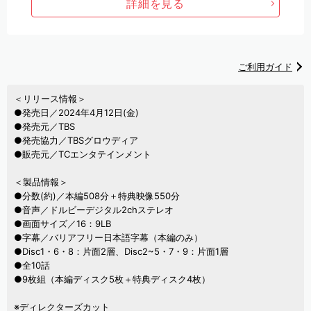
詳細を見る
ご利用ガイド
＜リリース情報＞
●発売日／2024年4月12日(金)
●発売元／TBS
●発売協力／TBSグロウディア
●販売元／TCエンタテインメント
＜製品情報＞
●分数(約)／本編508分＋特典映像550分
●音声／ドルビーデジタル2chステレオ
●画面サイズ／16：9LB
●字幕／バリアフリー日本語字幕（本編のみ）
●Disc1・6・8：片面2層、Disc2~5・7・9：片面1層
●全10話
●9枚組（本編ディスク5枚＋特典ディスク4枚）
※ディレクターズカット