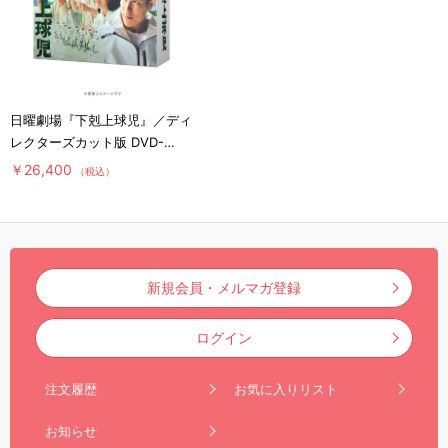
日曜劇場『下剋上球児』／ディ
レクターズカット版 DVD-
BOX（送料無料・9枚組）
￥26,400
（税込）
新規会員・メルマガ登録
ログイン
注文履歴
お気に入りリスト
お知らせ