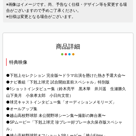
※画像はイメージです。尚、予告なく仕様・デザイン等を変更する場
合がございますので予めご了承ください。
※仕様は変更となる場合がございます。
商品詳細
特典映像
●下剋上セレクション 完全版〜ドラマ出演を懸けた熱き予選大会〜
●ナビ番組「下剋上球児 試合開始直前スペシャル」特別版
●1ショットインタビュー集（鈴木亮平 黒木華 井川遥 生瀬勝久
山下美月 小泉孝太郎 小日向文世）
●球児キャストインタビュー集「オーディションメモリーズ」
●オールアップ集
●越山高校野球部 未公開野球シーン集〜撮影の舞台裏〜
●SPムービー「下剋上球児 珍プレー好プレー永久保存版スペシャ
ル」
●越山高校野球部オフショットSPムービー「越山Films」