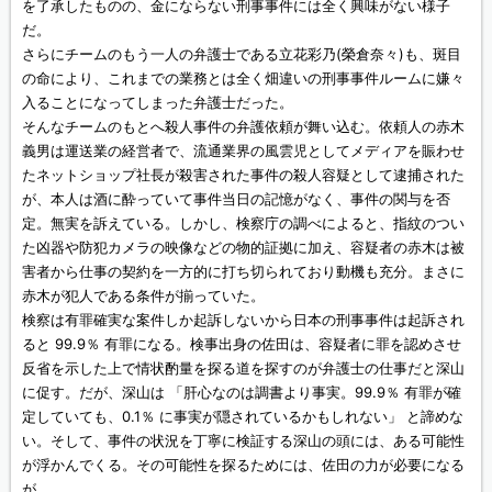
を了承したものの、金にならない刑事事件には全く興味がない様子
だ。
さらにチームのもう一人の弁護士である立花彩乃(榮倉奈々)も、斑目
の命により、これまでの業務とは全く畑違いの刑事事件ルームに嫌々
入ることになってしまった弁護士だった。
そんなチームのもとへ殺人事件の弁護依頼が舞い込む。依頼人の赤木
義男は運送業の経営者で、流通業界の風雲児としてメディアを賑わせ
たネットショップ社長が殺害された事件の殺人容疑として逮捕された
が、本人は酒に酔っていて事件当日の記憶がなく、事件の関与を否
定。無実を訴えている。しかし、検察庁の調べによると、指紋のつい
た凶器や防犯カメラの映像などの物的証拠に加え、容疑者の赤木は被
害者から仕事の契約を一方的に打ち切られており動機も充分。まさに
赤木が犯人である条件が揃っていた。
検察は有罪確実な案件しか起訴しないから日本の刑事事件は起訴され
ると 99.9％ 有罪になる。検事出身の佐田は、容疑者に罪を認めさせ
反省を示した上で情状酌量を探る道を探すのが弁護士の仕事だと深山
に促す。だが、深山は 「肝心なのは調書より事実。99.9％ 有罪が確
定していても、0.1％ に事実が隠されているかもしれない」 と諦めな
い。そして、事件の状況を丁寧に検証する深山の頭には、ある可能性
が浮かんでくる。その可能性を探るためには、佐田の力が必要になる
が…。