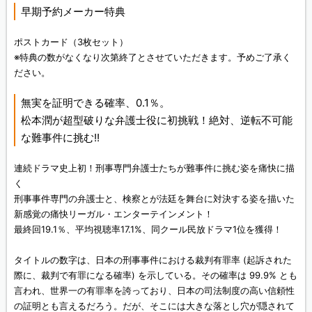
早期予約メーカー特典
ポストカード（3枚セット）
※特典の数がなくなり次第終了とさせていただきます。予めご了承く
ださい。
無実を証明できる確率、0.1％。
松本潤が超型破りな弁護士役に初挑戦！絶対、逆転不可能
な難事件に挑む!!
連続ドラマ史上初！刑事専門弁護士たちが難事件に挑む姿を痛快に描
く
刑事事件専門の弁護士と、検察とが法廷を舞台に対決する姿を描いた
新感覚の痛快リーガル・エンターテインメント！
最終回19.1％、平均視聴率17.1%、同クール民放ドラマ1位を獲得！
タイトルの数字は、日本の刑事事件における裁判有罪率 (起訴された
際に、裁判で有罪になる確率) を示している。その確率は 99.9% とも
言われ、世界一の有罪率を誇っており、日本の司法制度の高い信頼性
の証明とも言えるだろう。だが、そこには大きな落とし穴が隠されて