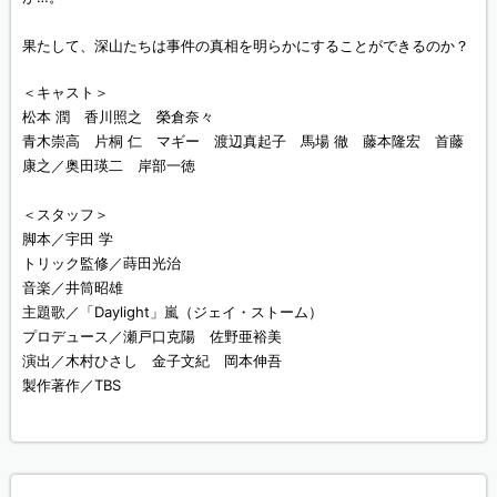
果たして、深山たちは事件の真相を明らかにすることができるのか？
＜キャスト＞
松本 潤 香川照之 榮倉奈々
青木崇高 片桐 仁 マギー 渡辺真起子 馬場 徹 藤本隆宏 首藤
康之／奥田瑛二 岸部一徳
＜スタッフ＞
脚本／宇田 学
トリック監修／蒔田光治
音楽／井筒昭雄
主題歌／「Daylight」嵐（ジェイ・ストーム）
プロデュース／瀬戸口克陽 佐野亜裕美
演出／木村ひさし 金子文紀 岡本伸吾
製作著作／TBS