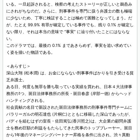
いる。一旦起訴されると、検察の考えたストーリーが正しいと鵜呑み
にされがちなのだ。さらに、刑事事件を専門に扱う弁護士の数も極端
に少ないため、丁寧に検証することは極めて困難となってしまう。だ
が、たとえ 99.9% 有罪が確定している事件でも、残り 0.1% が確定し
ない限り、それは本当の意味で “事実” に辿り付いたことにはならな
い。
このドラマでは、最後の 0.1% まであきらめず、事実を追い求めてい
く姿を描いた物語である。
＜あらすじ＞
深山大翔 (松本潤) は、お金にならない刑事事件ばかりを引き受ける貧
乏弁護士。
ある日、何度も無罪を勝ち取っている実績を買われ、日本４大法律事
務所の1つ、斑目法律事務所の所長・斑目春彦 (岸部一徳) からヘッド
ハンティングされる。
社会貢献の名目で新設された斑目法律事務所の刑事事件専門チームに
パラリーガルの明石達也 (片桐仁)とともに移籍した深山であったが、
バディを組むはずの室長・佐田篤弘(香川照之)は、大企業の顧問弁護
士を務め巨額の利益をもたらしてきた民事のトッププレーヤー。斑目
から1年後のマネージングパートナー昇格を条件に出され、渋々異動