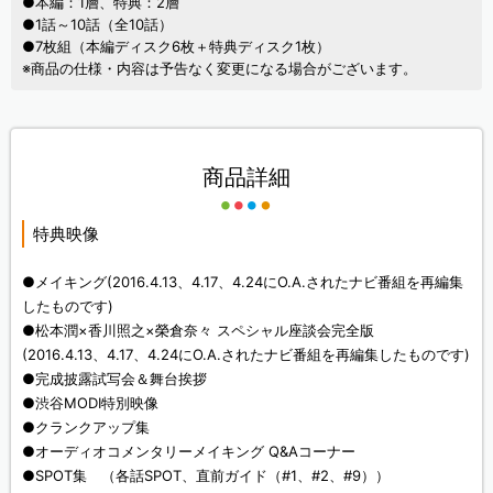
●本編：1層、特典：2層
●1話～10話（全10話）
●7枚組（本編ディスク6枚＋特典ディスク1枚）
※商品の仕様・内容は予告なく変更になる場合がございます。
商品詳細
特典映像
●メイキング(2016.4.13、4.17、4.24にO.A.されたナビ番組を再編集
したものです)
●松本潤×香川照之×榮倉奈々 スペシャル座談会完全版
(2016.4.13、4.17、4.24にO.A.されたナビ番組を再編集したものです)
●完成披露試写会＆舞台挨拶
●渋谷MODI特別映像
●クランクアップ集
●オーディオコメンタリーメイキング Q&Aコーナー
●SPOT集 （各話SPOT、直前ガイド（#1、#2、#9））