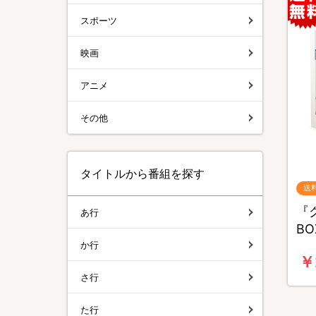
スポーツ
映画
アニメ
その他
タイトルから番組を探す
送
『グ
あ行
B
か行
￥
さ行
た行