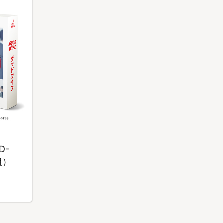
D-
組）