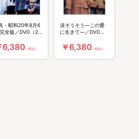
島・昭和20年8月6
涙そうそう―この愛
 完全版／DVD（2
に生きて―／DVD（2
組）
枚組）
6,380
￥6,380
（税込）
（税込）