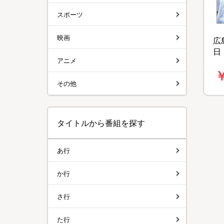
スポーツ
映画
広
日
アニメ
枚
￥
その他
タイトルから番組を探す
あ行
か行
さ行
た行