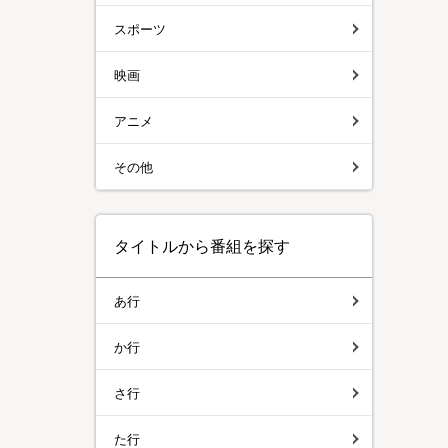
スポーツ
映画
アニメ
その他
タイトルから番組を探す
あ行
か行
さ行
た行