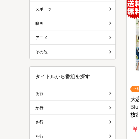
スポーツ
映画
アニメ
その他
タイトルから番組を探す
送
あ行
大
Bl
か行
枚
さ行
￥
た行