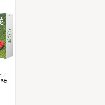
と／
・6枚