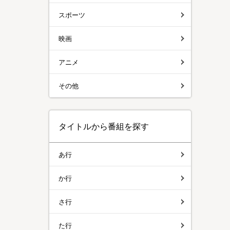
スポーツ
映画
アニメ
その他
タイトルから番組を探す
あ行
か行
さ行
た行