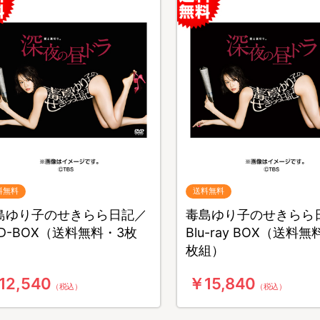
料無料
送料無料
島ゆり子のせきらら日記／
毒島ゆり子のせきらら
VD-BOX（送料無料・3枚
Blu-ray BOX（送料無
）
枚組）
12,540
￥15,840
（税込）
（税込）