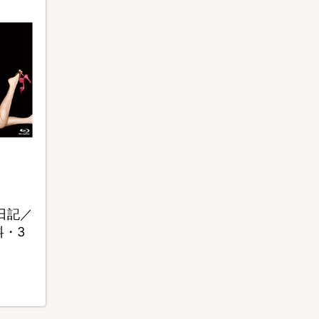
日記／
料・3