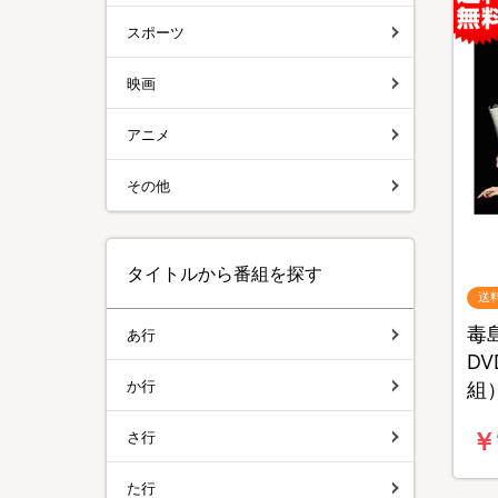
スポーツ
映画
アニメ
その他
タイトルから番組を探す
送
毒
あ行
D
か行
組
￥
さ行
た行