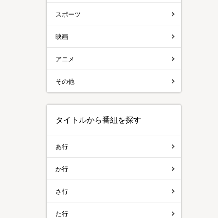
スポーツ
映画
アニメ
その他
タイトルから番組を探す
あ行
か行
さ行
た行