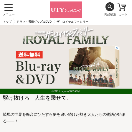
メニュー
商品検索
カート
トップ
ドラマ・番組グッズ＆DVD
ザ・ロイヤルファミリー
駆け抜けろ。人生を乗せて。
競馬の世界を舞台にひたすら夢を追い続けた熱き大人たちの物語が始ま
る――！！