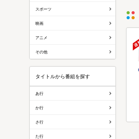
スポーツ
映画
アニメ
その他
タイトルから番組を探す
あ行
か行
さ行
た行