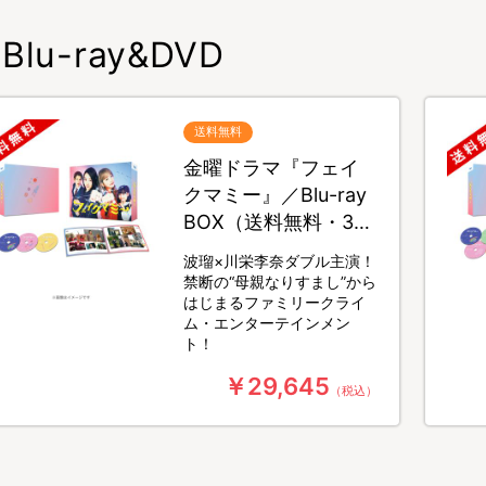
Blu-ray&DVD
送料無料
金曜ドラマ『フェイ
クマミー』／Blu-ray
BOX（送料無料・3枚
組）
波瑠×川栄李奈ダブル主演！
禁断の“母親なりすまし”から
はじまるファミリークライ
ム・エンターテインメン
ト！
￥29,645
（税込）