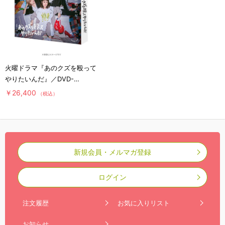
火曜ドラマ『あのクズを殴って
やりたいんだ』／DVD-
BOX（送料無料・6枚組）
￥26,400
（税込）
新規会員・メルマガ登録
ログイン
注文履歴
お気に入りリスト
お知らせ