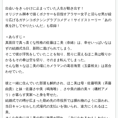
出会いをきっかけに止まっていた人生が動き出す！
オリジナル脚本で描くボクサーを目指すアラサー女子と沼らせ男が繰
り広げるガチンコボクシングラブコメディ！サイドストーリー「あの
夜を許してやりたいんだ」も収録！
＜あらすじ＞
真面目で真っ直ぐな性格の佐藤ほこ美（奈緒）は、幸せいっぱいなは
ずの結婚式当日、新郎に逃げられてしまう。
そこで彼が浮気をしていたことを知り、怒りに震えるほこ美は殴りか
かるもその拳は空を切り、そのまま転んでしまった。
そんな散々なほこ美の場にカメラマンの葛谷海里（玉森裕太）は居合
わせていた。
彼と一緒に住んでいた部屋も解約され、ほこ美は母・佐藤明美（斉藤
由貴）と妹・佐藤さや美（鳴海唯）、さや美の娘の美々（磯村アメ
リ）が暮らす実家へと身を寄せた。
結婚式での噂が広まった勤め先の市役所では腫れ物のように扱われ、
当日キャンセルした式場代の支払いを強いられ、途方にくれるほこ
美。
そんな矢先にほこ美の前に海里が現れ、「力になれるかもしれない」