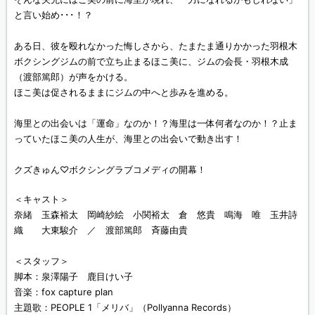
と言い始め･･･！？
ある日、彼を殴れなかった悔しさから、たまたま通りかかった羽根木
ボクシングジムの前で立ち止まるほこ美に、ジムの会長・羽根木成
（渡部篤郎）が声をかける。
ほこ美は促されるままにジムの中へと歩みを進める。
海里との出会いは「運命」なのか！？海里は一体何者なのか！？止ま
っていたほこ美の人生が、海里との出会いで動き出す！
クズきゅん♡ボクシングラブコメディの開幕！
＜キャスト＞
奈緒 玉森裕太 岡崎紗絵 小関裕太 倉 悠貴 鳴海 唯 玉井詩
織 大東駿介 ／ 渡部篤郎 斉藤由貴
＜スタッフ＞
脚本：泉澤陽子 鹿目けい子
音楽：fox capture plan
主題歌：PEOPLE 1「メリバ」（Pollyanna Records）