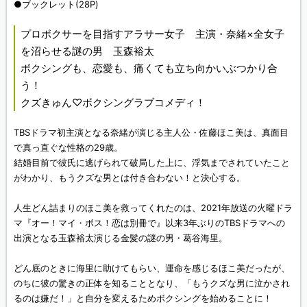
●ブックレット(28P)
プロボクサーを目指すアラサー女子 主演・奈緒×全女子
を沼らせる謎の男 玉森裕太
ボクシングも、恋愛も、痛くても立ち向かいぶつかり合
う！
クズきゅん♡ボクシングラブコメディ！
TBSドラマ初主演となる奈緒が演じる主人公・佐藤ほこ美は、真面目
で真っ直ぐな性格の29歳。
結婚目前で彼氏に逃げられて破局した上に、浮気までされていたこと
がわかり、もうクズな男とは付き合わない！と決心する。
人生どん詰まりのほこ美を救ってくれたのは、2021年放送の火曜ドラ
マ『オー！マイ・ボス！恋は別冊で』以来3年ぶりのTBSドラマへの
出演となる玉森裕太演じる金髪の謎の男・葛谷海里。
どん底のときに海里に助けてもらい、運命を感じるほこ美だったが、
のちに彼の驚きの正体を知ることとなり、「もうクズな男に泣かされ
るのは嫌だ！」と自分を変えるためボクシングを始めることに！