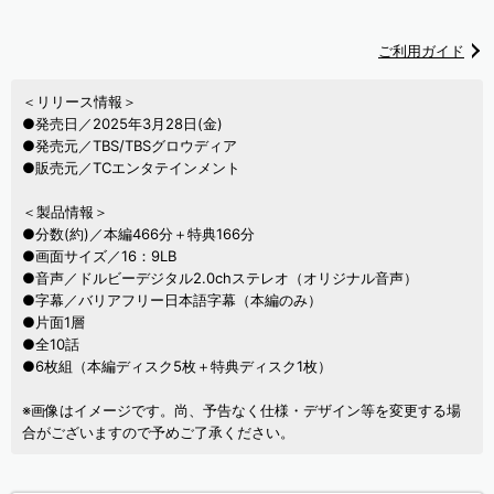
ご利用ガイド
＜リリース情報＞
●発売日／2025年3月28日(金)
●発売元／TBS/TBSグロウディア
●販売元／TCエンタテインメント
＜製品情報＞
●分数(約)／本編466分＋特典166分
●画面サイズ／16：9LB
●音声／ドルビーデジタル2.0chステレオ（オリジナル音声）
●字幕／バリアフリー日本語字幕（本編のみ）
●片面1層
●全10話
●6枚組（本編ディスク5枚＋特典ディスク1枚）
※画像はイメージです。尚、予告なく仕様・デザイン等を変更する場
合がございますので予めご了承ください。