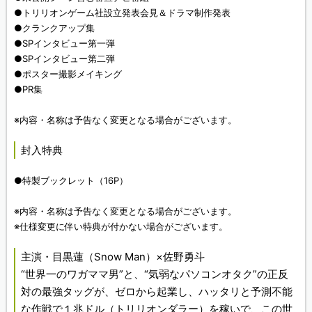
●トリリオンゲーム社設立発表会見＆ドラマ制作発表
●クランクアップ集
●SPインタビュー第一弾
●SPインタビュー第二弾
●ポスター撮影メイキング
●PR集
※内容・名称は予告なく変更となる場合がございます。
封入特典
●特製ブックレット（16P）
※内容・名称は予告なく変更となる場合がございます。
※仕様変更に伴い特典が付かない場合がございます。
主演・目黒蓮（Snow Man）×佐野勇斗
“世界一のワガママ男”と、“気弱なパソコンオタク”の正反
対の最強タッグが、ゼロから起業し、ハッタリと予測不能
な作戦で１兆ドル（トリリオンダラー）を稼いで、この世