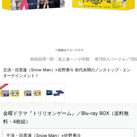
©稲垣理一郎・池上遼一／小学館 ©TBSスパークル／TBS
主演・目黒蓮（Snow Man）×佐野勇斗 前代未聞のノンストップ・エン
ターテインメント！
金曜ドラマ『トリリオンゲーム』／Blu-ray BOX（送料無
料・4枚組）
主演・目黒蓮（Snow Man）×佐野勇斗