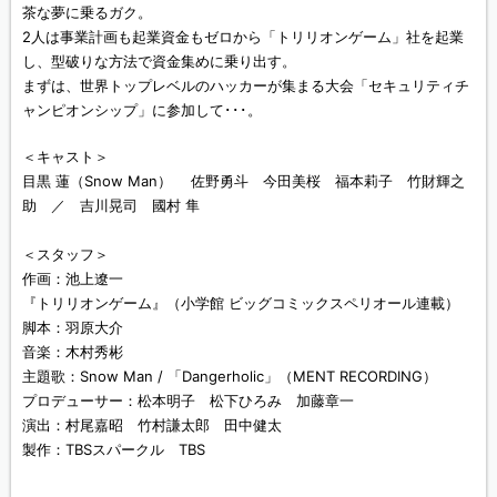
茶な夢に乗るガク。
2人は事業計画も起業資金もゼロから「トリリオンゲーム」社を起業
し、型破りな方法で資金集めに乗り出す。
まずは、世界トップレベルのハッカーが集まる大会「セキュリティチ
ャンピオンシップ」に参加して･･･。
＜キャスト＞
目黒 蓮（Snow Man） 佐野勇斗 今田美桜 福本莉子 竹財輝之
助 ／ 吉川晃司 國村 隼
＜スタッフ＞
作画：池上遼一
『トリリオンゲーム』（小学館 ビッグコミックスペリオール連載）
脚本：羽原大介
音楽：木村秀彬
主題歌：Snow Man / 「Dangerholic」（MENT RECORDING）
プロデューサー：松本明子 松下ひろみ 加藤章一
演出：村尾嘉昭 竹村謙太郎 田中健太
製作：TBSスパークル TBS