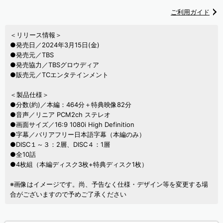
ご利用ガイド
＜リリース情報＞
●発売日／2024年3月15日(金)
●発売元／TBS
●発売協力／TBSグロウディア
●販売元／TCエンタテインメント
＜製品仕様＞
●分数(約)／本編：464分＋特典映像82分
●音声／リニア PCM2ch ステレオ
●画面サイズ／16:9 1080i High Definition
●字幕／バリアフリー日本語字幕（本編のみ）
●DISC１～３：2層、DISC４：1層
●全10話
●4枚組（本編ディスク3枚+特典ディスク1枚）
※画像はイメージです。尚、予告なく仕様・デザイン等を変更する場
合がございますので予めご了承ください