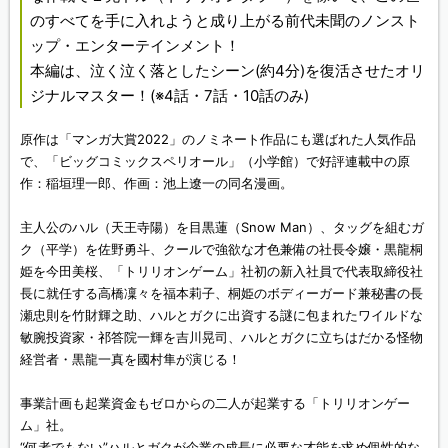
のすべてを手に入れようと成り上がる前代未聞のノンスト
ップ・エンターテインメント！
本編は、泣く泣く落としたシーン(約4分)を復活させたオリ
ジナルマスター！(※4話・7話・10話のみ)
原作は「マンガ大賞2022」のノミネート作品にも選ばれた人気作品
で、「ビッグコミックスペリオール」（小学館）で好評連載中の原
作：稲垣理一郎、作画：池上遼一の同名漫画。
主人公のハル（天王寺陽）を目黒蓮（Snow Man）、タッグを組むガ
ク（平学）を佐野勇斗、クールで強欲な才色兼備の社長令嬢・黒龍桐
姫を今田美桜、「トリリオンゲーム」社初の新入社員で代表取締役社
長に就任する高橋凜々を福本莉子、桐姫のボディーガード兼秘書の長
瀬忠則を竹財輝之助、ハルとガクに出資する謎に包まれたワイルドな
敏腕投資家・祁答院一輝を吉川晃司、ハルとガクに立ちはだかる怪物
経営者・黒龍一真を國村隼が演じる！
事業計画も起業資金もゼロからの二人が起業する「トリリオンゲー
ム」社。
“何者でもない”ハルとガクが企業の成長に必要な才能を求め個性的な