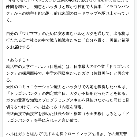
仲間を増やし、知恵とハッタリと確かな技術で大資本「ドラゴンバン
ク」からの妨害も跳ね返し前代未聞のロードマップを駆け上がってい
く。
自分の「ワガママ」のために突き進むハルとガクを通して、出る杭は
打たれる日本社会の中で戦う挑戦者たちに「自分を貫く」勇気と希望
をお届けする！
＜あらすじ＞
就活中の大学生・ハル（目黒蓮）は、日本最大のIT企業「ドラゴンバ
ンク」の採用面接で、中学の同級生だったガク（佐野勇斗）と再会す
る。
天性のコミュニケーション能力とハッタリで内定を獲得したハルは、
「ドラゴンバンク」の内定式当日、ガクが不採用だったことを知る。
ガクの豊富な知識とプログラミングスキルを見抜けなかった同社に見
切りをつけて、ハルはあっさり内定を辞退。
最終面接で面接官を務めた社長令嬢・桐姫（今田美桜）もろとも「ド
ラゴンバンク」を手に入れると言い放つ。
ハルはガクと組んで1兆ドルを稼ぐロードマップを描き、その無茶苦