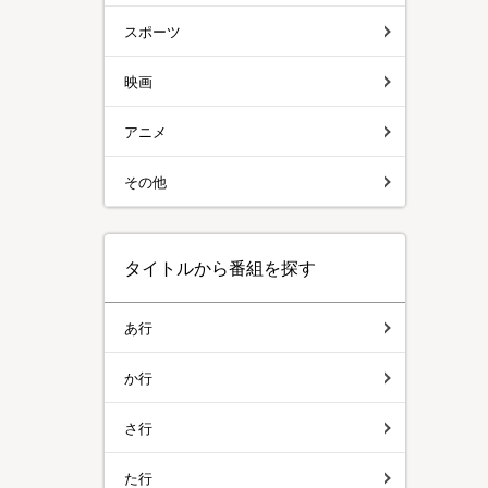
スポーツ
映画
アニメ
その他
タイトルから番組を探す
あ行
か行
さ行
た行