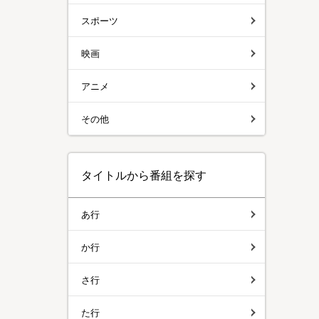
スポーツ
映画
アニメ
その他
タイトルから番組を探す
あ行
か行
さ行
た行