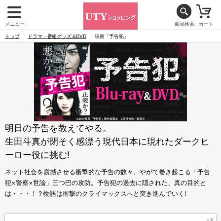
メニュー
商品検索
カート
トップ
ドラマ・番組グッズ＆DVD
映画「予告犯」
明日の予告を教えてやる。
生田斗真が閉そく感漂う現代日本に現れたダークヒ
ーロー役に挑む!
ネット社会を震撼させる衝撃的な予告の数々。やがて巻き起こる「予告
犯×警察×世論」三つ巴の攻防。予告犯の過去に隠された、真の目的と
は・・・！？物語は衝撃のクライマックスへと突き進んでいく!